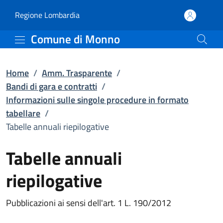
Tabelle annuali riepilog
Vai al contenuto principale
(apre in un'altra scheda).
Regione Lombardia
Comune di Monno
Home
/
Amm. Trasparente
/
Bandi di gara e contratti
/
Informazioni sulle singole procedure in formato
tabellare
/
Tabelle annuali riepilogative
Tabelle annuali
riepilogative
Pubblicazioni ai sensi dell'art. 1 L. 190/2012