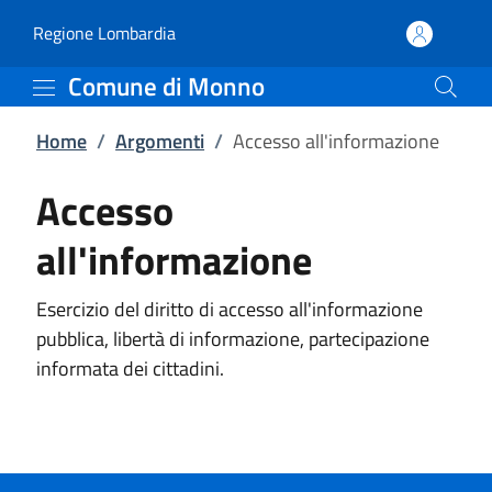
Accesso all'informazio
Vai al contenuto principale
(apre in un'altra scheda).
Regione Lombardia
Comune di Monno
Home
/
Argomenti
/
Accesso all'informazione
Accesso
all'informazione
Esercizio del diritto di accesso all'informazione
pubblica, libertà di informazione, partecipazione
informata dei cittadini.