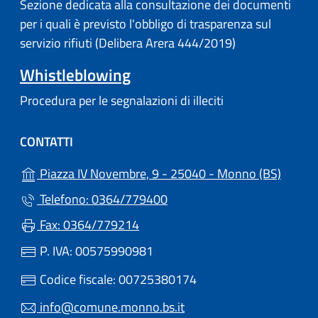
Sezione dedicata alla consultazione dei documenti
per i quali è previsto l'obbligo di trasparenza sul
servizio rifiuti (Delibera Arera 444/2019)
Whistleblowing
Procedura per le segnalazioni di illeciti
CONTATTI
(apre i
Piazza IV Novembre, 9 - 25040 - Monno (BS)
Telefono: 0364/779400
Fax: 0364/779214
P. IVA: 00575990981
Codice fiscale: 00725380174
info@comune.monno.bs.it