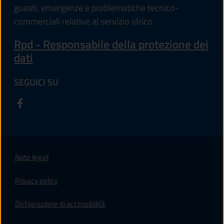
guasti, emergenze e problematiche tecnico-
commerciali relative al servizio idrico.
Rpd - Responsabile della protezione dei
dati
SEGUICI SU
Note legali
Privacy policy
(apre in un'altra scheda).
Dichiarazione di accessibilità