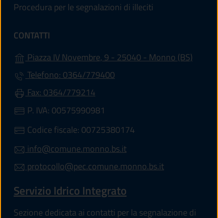
Procedura per le segnalazioni di illeciti
CONTATTI
(apre i
Piazza IV Novembre, 9 - 25040 - Monno (BS)
Telefono: 0364/779400
Fax: 0364/779214
P. IVA: 00575990981
Codice fiscale: 00725380174
info@comune.monno.bs.it
protocollo@pec.comune.monno.bs.it
Servizio Idrico Integrato
Sezione dedicata ai contatti per la segnalazione di