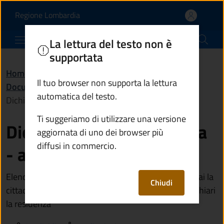
Dichiarazione di reside
Vai al contenuto principale
(apre in un'altra scheda).
Regione Lombardia
Comune di Monno
La lettura del testo non è
supportata
Home
/
Amministrazione
/
Documenti e dati
/
Il tuo browser non supporta la lettura
Documento (tecnico) di supporto
/
automatica del testo.
Dichiarazione di residenza - allegato A
Ti suggeriamo di utilizzare una versione
Dichiarazione di residenza
aggiornata di uno dei browser più
diffusi in commercio.
- allegato A
Elenco dei documenti che devi presentare se non hai la
Chiudi
cittadinanza di uno Stato dell'Unione Europea e dichiari
la residenza