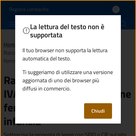
Raccolta firme per tagli
Vai al contenuto principale
(apre in un'altra scheda).
Regione Lombardia
Comune di Monno
La lettura del testo non è
supportata
Home
/
Novità
/
Notizie
/
Il tuo browser non supporta la lettura
Raccolta firme per taglio IVA sui prodotti per l'igiene
automatica del testo.
femminile e della prima infanzia
Ti suggeriamo di utilizzare una versione
Raccolta firme per taglio
aggiornata di uno dei browser più
diffusi in commercio.
IVA sui prodotti per l'igiene
femminile e della prima
Chiudi
infanzia
Sottoscrivi la proposta di legge con SPID o CIE sul sito