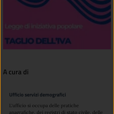
A cura di
Ufficio servizi demografici
L'ufficio si occupa delle pratiche
anagrafiche, dei registri di stato civile, delle