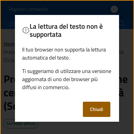
Presentare la segnalazion
Vai al contenuto principale
(apre in un'altra scheda).
Regione Lombardia
Comune di Monno
La lettura del testo non è
supportata
Home
/
Servizi
/
Catasto e urbanistica
/
Il tuo browser non supporta la lettura
Presentare la segnalazione certificata di inizio attività
automatica del testo.
(Scia) per l'edilizia
Ti suggeriamo di utilizzare una versione
Presentare la segnalazione
aggiornata di uno dei browser più
diffusi in commercio.
certificata di inizio attività
(Scia) per l'edilizia
Chiudi
Servizio attivo