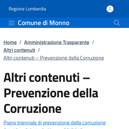
Altri contenuti – Preven
Vai al contenuto principale
(apre in un'altra scheda).
Regione Lombardia
Comune di Monno
Home
/
Amministrazione Trasparente
/
Altri contenuti
/
Altri contenuti – Prevenzione della Corruzione
Altri contenuti –
Prevenzione della
Corruzione
Piano triennale di prevenzione della corruzione