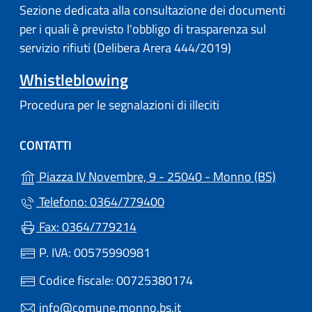
Sezione dedicata alla consultazione dei documenti
per i quali è previsto l'obbligo di trasparenza sul
servizio rifiuti (Delibera Arera 444/2019)
Whistleblowing
Procedura per le segnalazioni di illeciti
CONTATTI
(apre i
Piazza IV Novembre, 9 - 25040 - Monno (BS)
Telefono: 0364/779400
Fax: 0364/779214
P. IVA: 00575990981
Codice fiscale: 00725380174
info@comune.monno.bs.it