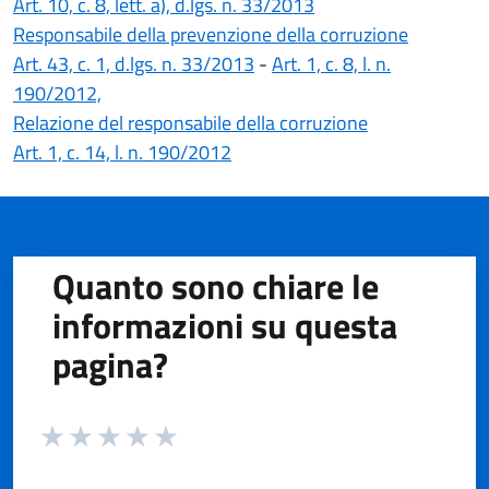
(apre in un'altra sche
Art. 10, c. 8, lett. a), d.lgs. n. 33/2013
Responsabile della prevenzione della corruzione
(apre in un'altra scheda).
Art. 43, c. 1, d.lgs. n. 33/2013
-
Art. 1, c. 8, l. n.
190/2012,
Relazione del responsabile della corruzione
(apre in un'altra scheda).
Art. 1, c. 14, l. n. 190/2012
Quanto sono chiare le
informazioni su questa
pagina?
Valuta da 1 a 5 stelle la pagina
Valuta 1 stelle su 5
Valuta 2 stelle su 5
Valuta 3 stelle su 5
Valuta 4 stelle su 5
Valuta 5 stelle su 5