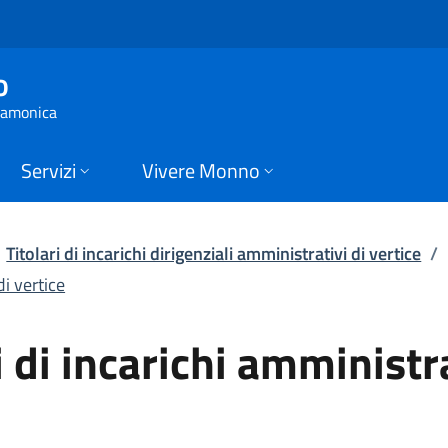
i incarichi amministr
o
 Camonica
Servizi
Vivere Monno
Titolari di incarichi dirigenziali amministrativi di vertice
/
di vertice
i di incarichi amministra
'altra scheda).