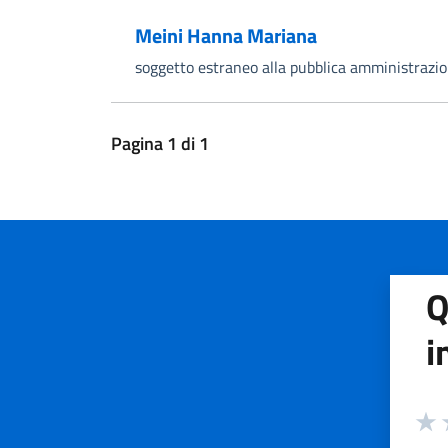
Meini Hanna Mariana
soggetto estraneo alla pubblica amministrazi
Pagina
1
di
1
Q
i
Valuta
Valu
V