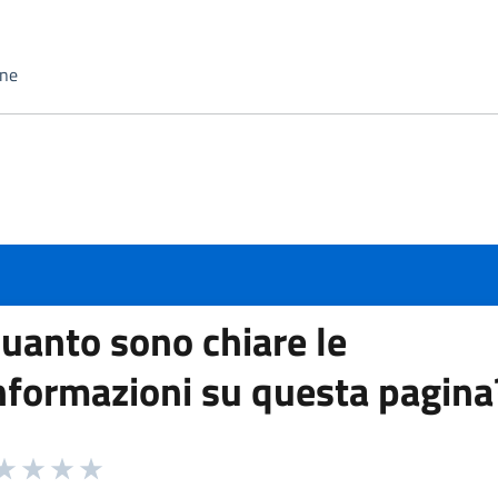
one
uanto sono chiare le
nformazioni su questa pagina
 da 1 a 5 stelle la pagina
ta 1 stelle su 5
aluta 2 stelle su 5
Valuta 3 stelle su 5
Valuta 4 stelle su 5
Valuta 5 stelle su 5