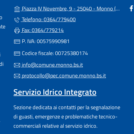
(apre
Piazza IV Novembre, 9 - 25040 - Monno (BS)
lo
Telefono: 0364/779400
nte
Fax: 0364/779214
P. IVA: 00575990981
Codice fiscale: 00725380174
i
di
info@comune.monno.bs.it
protocollo@pec.comune.monno.bs.it
Servizio Idrico Integrato
Sezione dedicata ai contatti per la segnalazione
di guasti, emergenze e problematiche tecnico-
a
commerciali relative al servizio idrico.