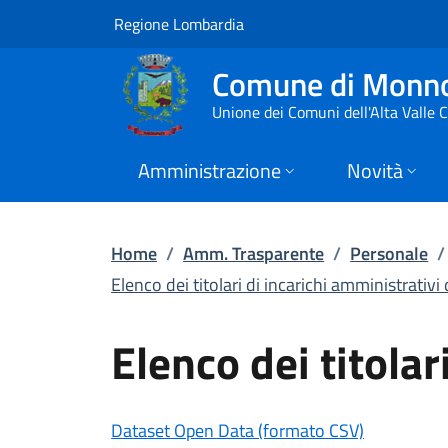
Elenco dei titolari d
Vai al contenuto principale
(apre in un'altra scheda).
Regione Lombardia
Comune di Monn
Unione dei Comuni dell'Alta Valle
Amministrazione
Novità
Home
/
Amm. Trasparente
/
Personale
/
Elenco dei titolari di incarichi amministrativi 
Elenco dei titolar
(apre in un
Dataset Open Data (formato CSV)