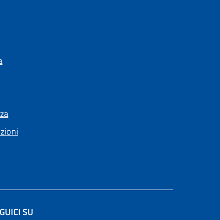
a
nza
nzioni
GUICI SU