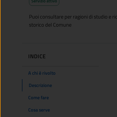
Servizio attivo
Puoi consultare per ragioni di studio e r
storico del Comune
INDICE
A chi è rivolto
Descrizione
Come fare
Cosa serve