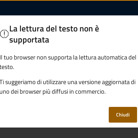
io storico del Comu
o
La lettura del testo non è
 Camonica
supportata
Servizi
Vivere Monno
Il tuo browser non supporta la lettura automatica del
testo.
/
Consultare l'archivio storico del Comune
Ti suggeriamo di utilizzare una versione aggiornata di
uno dei browser più diffusi in commercio.
vio storico del
Chiudi