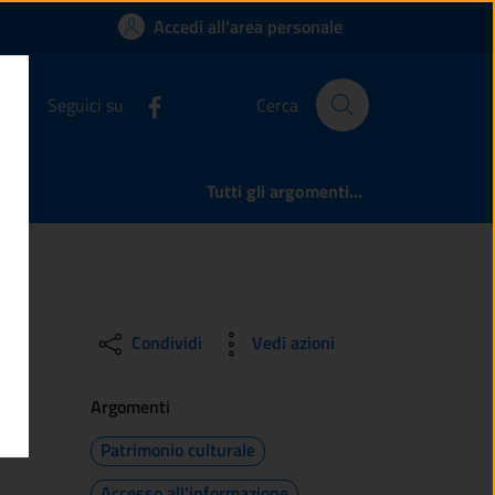
ne | Comune di Monno
Accedi all'area personale
Seguici su
Cerca
Tutti gli argomenti...
Condividi
Vedi azioni
Argomenti
Patrimonio culturale
Accesso all'informazione