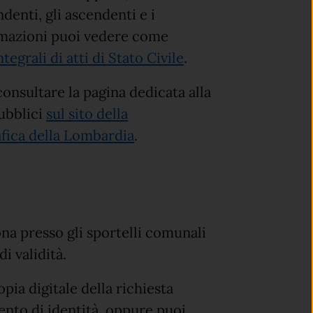
denti, gli ascendenti e i
ormazioni puoi vedere come
ntegrali di atti di Stato Civile
.
onsultare la pagina dedicata alla
pubblici
sul sito della
(apre in un'altra scheda).
afica della Lombardia
.
ona presso gli sportelli comunali
i validità.
pia digitale della richiesta
ento di identità, oppure puoi